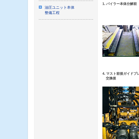
1. パイラー本体分解前
油圧ユニット本体
整備工程
4. マスト前後ガイドプ
交換後